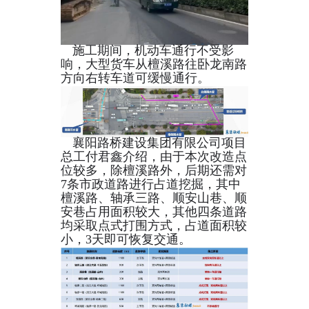
施工期间，机动车通行不受影
响，大型货车从檀溪路往卧龙南路
方向右转车道可缓慢通行。
襄阳路桥建设集团有限公司项目
总工付君鑫介绍，由于本次改造点
位较多，除檀溪路外，后期还需对
7条市政道路进行占道挖掘，其中
檀溪路、轴承三路、顺安山巷、顺
安巷占用面积较大，其他四条道路
均采取点式打围方式，占道面积较
小，3天即可恢复交通。