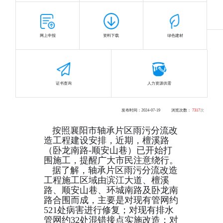
首页
>
热点聚焦
>
市政信息
网上申报
资料下载
绿色建材
即将交通管制！涉及全
市8条路段！
证书查询
人力资源供需
发布时间：2024-07-19
浏览次数：
7317
次
按照襄阳市轴承片区雨污分流
改
造工程建设安排，
近期，
檀溪路
（卧龙南路-顺安山巷）
已开始打
围施工，
提醒广大市民注意绕行。
据了解，轴承片区雨污分流改造
工程施工区域由滨江大道、檀溪
路、顺安山巷、环城南路及卧龙南
路合围而成，主要是对现有管网约
521处病害进行修复；对现有排水
管网约32处混错接点实施改造；对